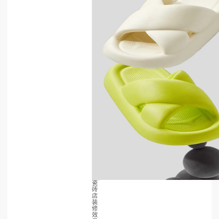
瓷
砖
店
装
修
效