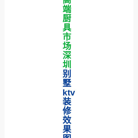
高
端
厨
具
市
场
深
圳
别
墅
ktv
装
修
效
果