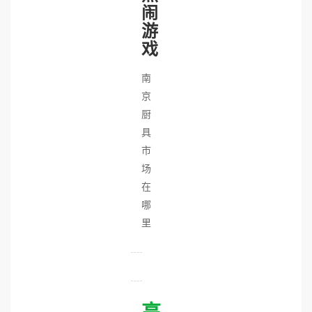
闹
游
戏
南
京
厨
具
市
场
在
哪
里