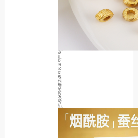
商
用
厨
具
公
司
现
代
瑞
纳
的
发
动
机