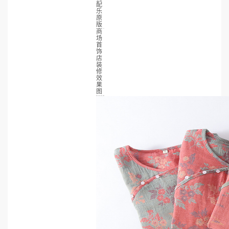
配
乐
原
版
商
场
首
饰
店
装
修
效
果
图