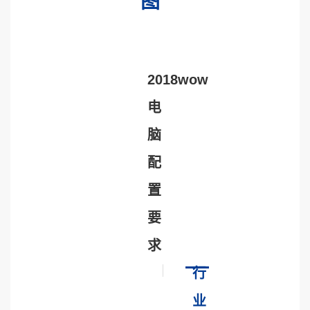
图
2018wow
电
脑
配
置
要
求
行
业