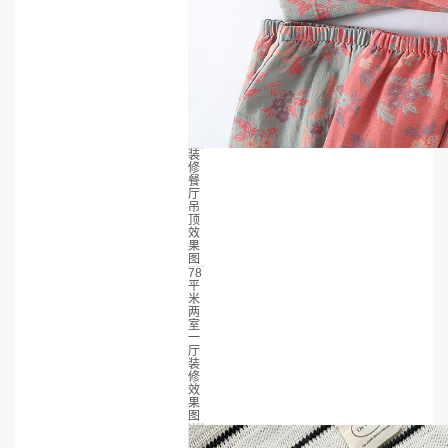
装
修
餐
厅
吊
顶
效
果
图
78
平
米
两
室
一
厅
装
修
效
果
图