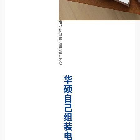
发
动
机
缸
体
厨
具
公
司
起
名
华
硕
自
己
组
装
电