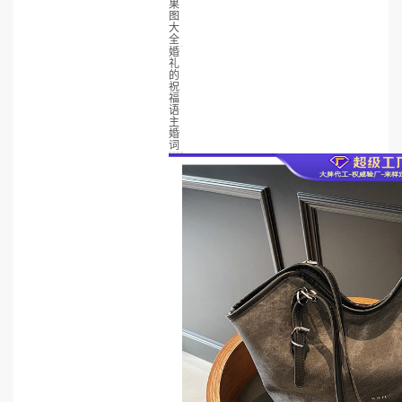
果
图
大
全
婚
礼
的
祝
福
语
主
婚
词