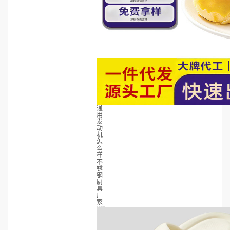
通
用
发
动
机
怎
么
样
不
锈
钢
厨
具
厂
家