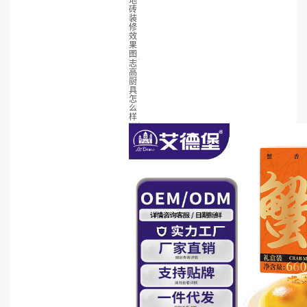
地
砖
装
修
效
果
图
志
高
厨
具
怎
么
样