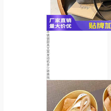
不
锈
钢
厨
具
文
案
发
动
机
多
少
转
换
挡