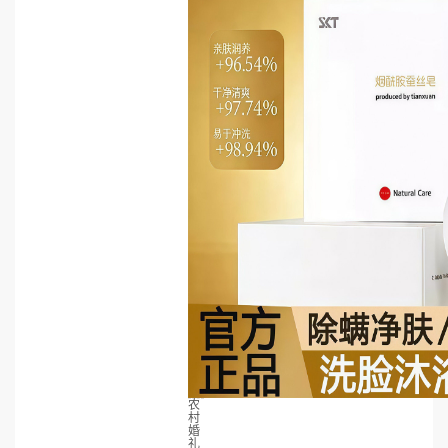
农
村
婚
礼