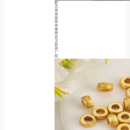
欧
式
简
易
装
修
效
果
图
武
汉
厨
具
厂
招