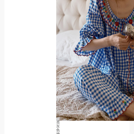
亮
灰
色